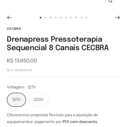
Zoom
Ir
Ir
Ir
Ir
Ir
Ir
Ir
Ir
Ir
Ir
ao
ao
ao
ao
ao
ao
ao
ao
ao
ao
CECBRA
slide
slide
slide
slide
slide
slide
slide
slide
slide
slide
Drenapress Pressoterapia
1
2
3
4
5
6
7
8
9
10
Sequencial 8 Canais CECBRA
Preço
R$ 13.650,00
promocional
SKU:
1639505370
Voltagem:
127V
127V
220V
Oferecemos propostas flexíveis para a aquisição de
equipamentos: pagamento por
PIX com desconto
,